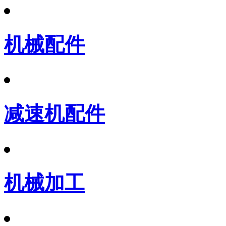
机械配件
减速机配件
机械加工