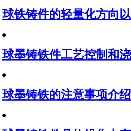
球铁铸件的轻量化方向以
球墨铸铁件工艺控制和浇
球墨铸铁的注意事项介绍