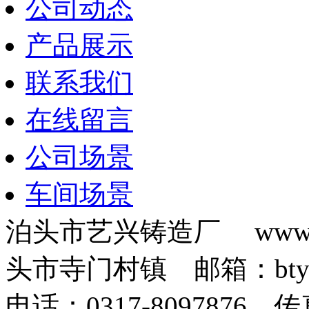
公司动态
产品展示
联系我们
在线留言
公司场景
车间场景
泊头市艺兴铸造厂 www.b
头市寺门村镇 邮箱：btyxz
电话：0317-8097876 传