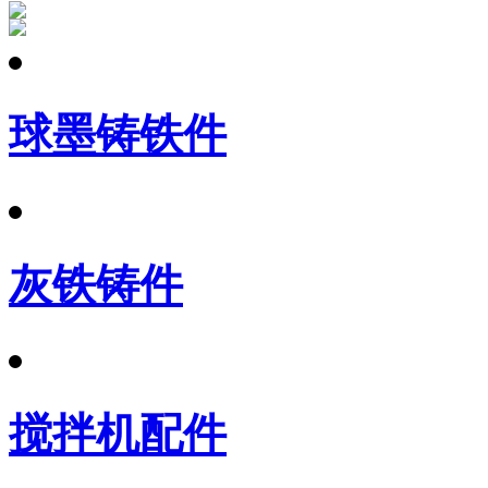
球墨铸铁件
灰铁铸件
搅拌机配件