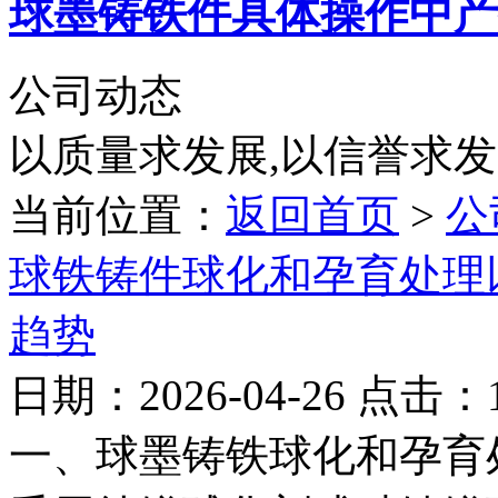
球墨铸铁件具体操作中产
公司动态
以质量求发展,以信誉求
当前位置：
返回首页
>
公
球铁铸件球化和孕育处理
趋势
日期：2026-04-26 点击：
一、球墨铸铁球化和孕育处