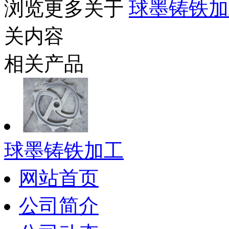
浏览更多关于
球墨铸铁
关内容
相关产品
球墨铸铁加工
网站首页
公司简介