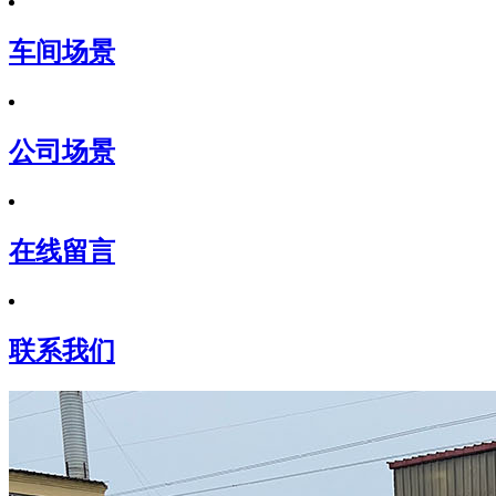
车间场景
公司场景
在线留言
联系我们