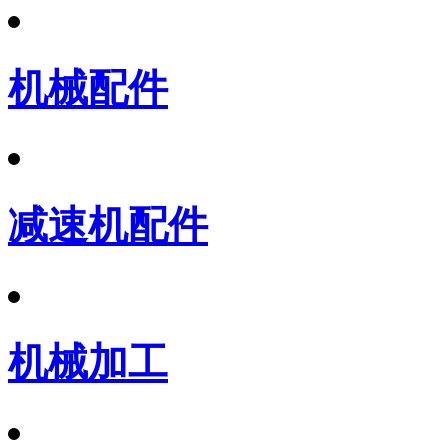
机械配件
减速机配件
机械加工