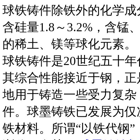
球铁铸件除铁外的化学成分
含硅量1.8～3.2%，含
的稀土、镁等球化元素。
球铁铸件是20世纪五十
其综合性能接近于钢，正
地用于铸造一些受力复杂
件。球墨铸铁已发展为仅
铁材料。所谓“以铁代钢