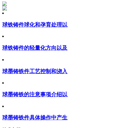
球铁铸件球化和孕育处理以
球铁铸件的轻量化方向以及
球墨铸铁件工艺控制和浇入
球墨铸铁的注意事项介绍以
球墨铸铁件具体操作中产生