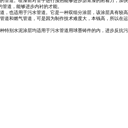
的管道。喷漆前对管子进行预热能够进步沥青漆的附着力，加快
的管道，能够进步内衬的才能。
道，也适用于污水管道。它是一种双组分涂层，该涂层具有较高
道和燃气管道，可是因为制作技术难度大，本钱高，所以在运
种特别水泥涂层均适用于污水管道用球墨铸件的内，进步反抗污