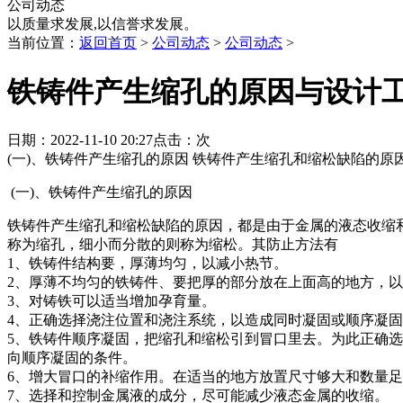
公司动态
以质量求发展,以信誉求发展。
当前位置：
返回首页
>
公司动态
>
公司动态
>
铁铸件产生缩孔的原因与设计
日期：2022-11-10 20:27点击：
次
(一)、铁铸件产生缩孔的原因 铁铸件产生缩孔和缩松缺陷的
(一)、铁铸件产生缩孔的原因
铁铸件产生缩孔和缩松缺陷的原因，都是由于金属的液态收缩
称为缩孔，细小而分散的则称为缩松。其防止方法有
1、铁铸件结构要，厚薄均匀，以减小热节。
2、厚薄不均匀的铁铸件、要把厚的部分放在上面高的地方，
3、对铸铁可以适当增加孕育量。
4、正确选择浇注位置和浇注系统，以造成同时凝固或顺序凝
5、铁铸件顺序凝固，把缩孔和缩松引到冒口里去。为此正确
向顺序凝固的条件。
6、增大冒口的补缩作用。在适当的地方放置尺寸够大和数量
7、选择和控制金属液的成分，尽可能减少液态金属的收缩。