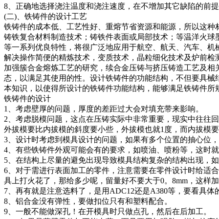
8、正确地选择浇注温度和浇注速度，在不增加其它缺陷的前
(二)、铁铸件的设计工艺
铁铸件的成本低、工艺性好、重熔节省资源和能源，所以这种
铸铁复合材料制造技术；铸铁件表面或局部技术；等温洋火球
等一系列优良特性，将很广泛地应用于航空、航天、汽车、机
解决操作简便的精炼技术，变质技术，晶粒细化技术及炉前检
加强簇合金熔炼工艺的研究，续合金压铸与挤压铸造工艺及相
态，以满足其使用的性。设计铁铸件的功能结构，不但要具械
本知识，以使得所设计的铁铸件功能结构，能够满足铁铸件所
铁铸件的设计
1、考虑壁厚的问题，厚度的差距过大会对填充带来影响。
2、考虑脱模问题，这点在压铸实际中非常重要，现实中往往回
外拔模要比内拔模的斜度要小些，外拔模也就1度，而内拔模要
3、设计时考虑到模具设计的问题，如果有多个位置的抽心位
4、有些铁铸件外观可能会有的要求，如喷油、喷粉等，这时
5、在结构上尽量的避免出现导致模具结构复杂的结构出现，
6、对于需进行表面加工的零件，注意需要在零件设计时给适
具上打火花了，那给多少呢，留量好不要大于0。8mm，这样
7、再有就是注意选料了，是用ADC12还是A380等，要看具
8、铝合金没有弹性，要做扣位只有和塑料配合。
9、一般不能做深孔！在开模具时只做点孔，然后在后加工。