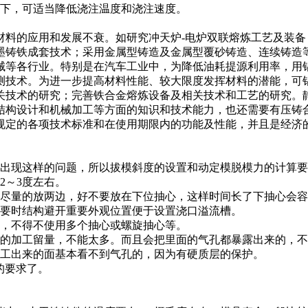
提下，可适当降低浇注温度和浇注速度。
材料的应用和发展不衰。如研究冲天炉-电炉双联熔炼工艺及装
墨铸铁成套技术；采用金属型铸造及金属型覆砂铸造、连续铸造
械等各行业。特别是在汽车工业中，为降低油耗提源利用率，用
测技术。为进一步提高材料性能、较大限度发挥材料的潜能，可
关技术的研究；完善铁合金熔炼设备及相关技术和工艺的研究。
结构设计和机械加工等方面的知识和技术能力，也还需要有压铸
规定的各项技术标准和在使用期限内的功能及性能，并且是经济
出现这样的问题，所以拔模斜度的设置和动定模脱模力的计算要
2～3度左右。
，尽量的放两边，好不要放在下位抽心，这样时间长了下抽心会
就要时结构避开重要外观位置便于设置浇口溢流槽。
如，不得不使用多个抽心或螺旋抽心等。
合的加工留量，不能太多。而且会把里面的气孔都暴露出来的，
加工出来的面基本看不到气孔的，因为有硬质层的保护。
体的要求了。