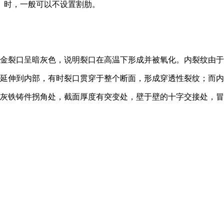
）时，一般可以不设置割肋。
合金裂口呈暗灰色，说明裂口在高温下形成并被氧化。内裂纹由
始延伸到内部，有时裂口贯穿于整个断面，形成穿透性裂纹；而
在灰铁铸件拐角处，截面厚度有突变处，壁于壁的十字交接处，