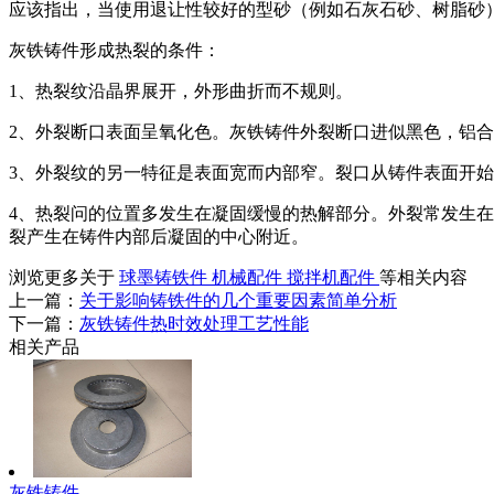
应该指出，当使用退让性较好的型砂（例如石灰石砂、树脂砂
灰铁铸件形成热裂的条件：
1、热裂纹沿晶界展开，外形曲折而不规则。
2、外裂断口表面呈氧化色。灰铁铸件外裂断口进似黑色，铝
3、外裂纹的另一特征是表面宽而内部窄。裂口从铸件表面开
4、热裂问的位置多发生在凝固缓慢的热解部分。外裂常发生
裂产生在铸件内部
后凝固的中心附近。
浏览更多关于
球墨铸铁件
机械配件
搅拌机配件
等相关内容
上一篇：
关于影响铸铁件的几个重要因素简单分析
下一篇：
灰铁铸件热时效处理工艺性能
相关产品
灰铁铸件