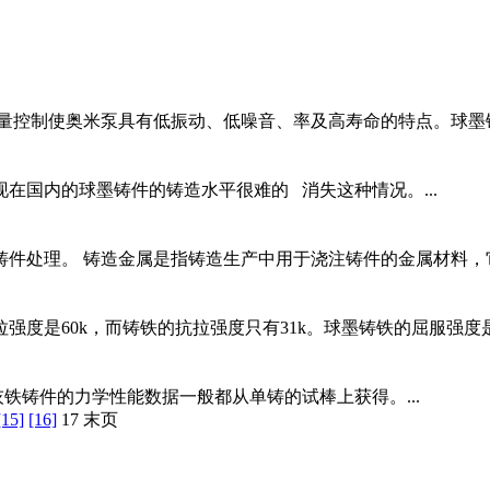
质量控制使奥米泵具有低振动、低噪音、
率及高寿命的特点。球墨铸
在国内的球墨铸件的铸造水平很难的 消失这种情况。...
件处理。 铸造金属是指铸造生产中用于浇注铸件的金属材料，它是
度是60k，而铸铁的抗拉强度只有31k。球墨铸铁的屈服强度是40
铁铸件的力学性能数据一般都从单铸的试棒上获得。...
[15]
[16]
17 末页