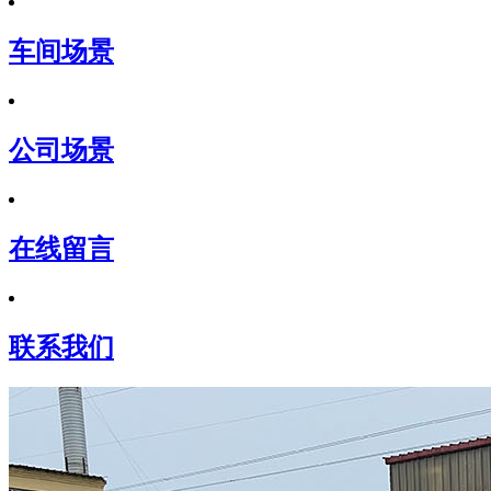
车间场景
公司场景
在线留言
联系我们