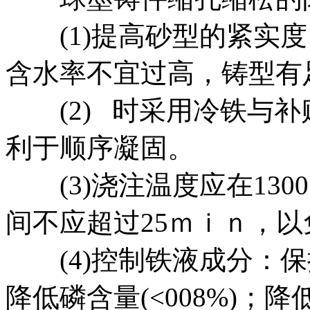
(1)提高砂型的紧实度
含水率不宜过高，铸型有
(2) 时采用冷铁与补
利于顺序凝固。
(3)浇注温度应在1300
间不应超过25ｍｉｎ，
(4)控制铁液成分：保持
降低磷含量(<008%)；降