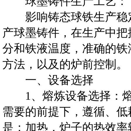
球墨铸件生产工艺：
影响铸态球铁生产稳定
产球墨铸件，在生产中把
分和铁液温度，准确的铁
方法，以及的炉前控制。
一、设备选择
1、熔炼设备选择：熔
需要的前提下，遵循、低
是：加热，炉子的热效率