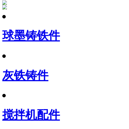
球墨铸铁件
灰铁铸件
搅拌机配件