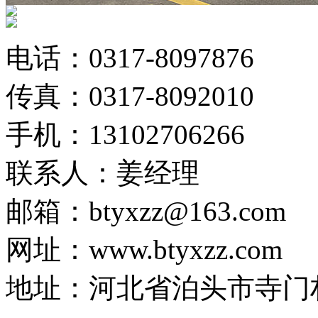
电话：0317-8097876
传真：0317-8092010
手机：13102706266
联系人：姜经理
邮箱：btyxzz@163.com
网址：www.btyxzz.com
地址：河北省泊头市寺门