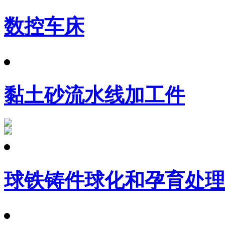
数控车床
黏土砂流水线加工件
球铁铸件球化和孕育处理